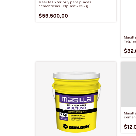
Masilla Exterior y para placas
cementicias Telplast - 32kg
$59.500,00
Masill
Telpla
$32.
Masill
cement
$12.