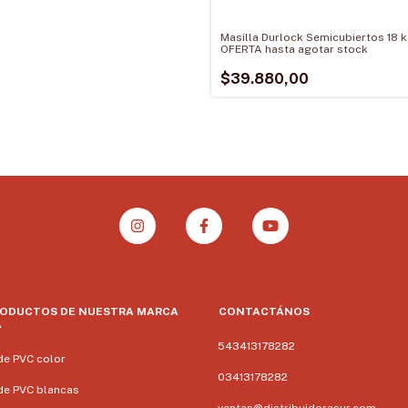
Masilla Durlock Semicubiertos 18 
OFERTA hasta agotar stock
$39.880,00
RODUCTOS DE NUESTRA MARCA
CONTACTÁNOS
A
543413178282
de PVC color
03413178282
de PVC blancas