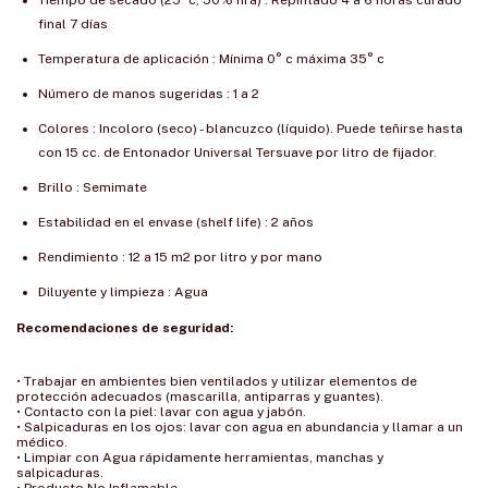
Tiempo de secado (25º c, 50% hra) : Repintado 4 a 6 horas curado
final 7 días
Temperatura de aplicación : Mínima 0° c máxima 35° c
Número de manos sugeridas : 1 a 2
Colores : Incoloro (seco) - blancuzco (líquido). Puede teñirse hasta
con 15 cc. de Entonador Universal Tersuave por litro de fijador.
Brillo : Semimate
Estabilidad en el envase (shelf life) : 2 años
Rendimiento : 12 a 15 m2 por litro y por mano
Diluyente y limpieza : Agua
Recomendaciones de seguridad:
• Trabajar en ambientes bien ventilados y utilizar elementos de
protección adecuados (mascarilla, antiparras y guantes).
• Contacto con la piel: lavar con agua y jabón.
• Salpicaduras en los ojos: lavar con agua en abundancia y llamar a un
médico.
• Limpiar con Agua rápidamente herramientas, manchas y
salpicaduras.