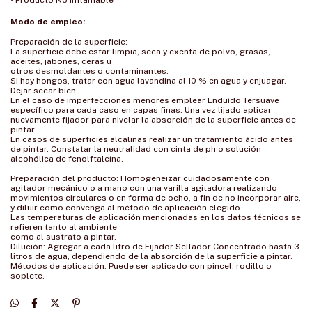
• Producto No Inflamable
Modo de empleo:
Preparación de la superficie:
La superficie debe estar limpia, seca y exenta de polvo, grasas,
aceites, jabones, ceras u
otros desmoldantes o contaminantes.
Si hay hongos, tratar con agua lavandina al 10 % en agua y enjuagar.
Dejar secar bien.
En el caso de imperfecciones menores emplear Enduído Tersuave
específico para cada caso en capas finas. Una vez lijado aplicar
nuevamente fijador para nivelar la absorción de la superficie antes de
pintar.
En casos de superficies alcalinas realizar un tratamiento ácido antes
de pintar. Constatar la neutralidad con cinta de ph o solución
alcohólica de fenolftaleína.
Preparación del producto: Homogeneizar cuidadosamente con
agitador mecánico o a mano con una varilla agitadora realizando
movimientos circulares o en forma de ocho, a fin de no incorporar aire,
y diluir como convenga al método de aplicación elegido.
Las temperaturas de aplicación mencionadas en los datos técnicos se
refieren tanto al ambiente
como al sustrato a pintar.
Dilución: Agregar a cada litro de Fijador Sellador Concentrado hasta 3
litros de agua, dependiendo de la absorción de la superficie a pintar.
Métodos de aplicación: Puede ser aplicado con pincel, rodillo o
soplete.