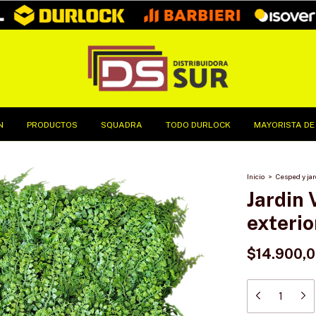
N
PRODUCTOS
SQUADRA
TODO DURLOCK
MAYORISTA DE
Inicio
>
Cesped y ja
Jardin 
exterio
$14.900,