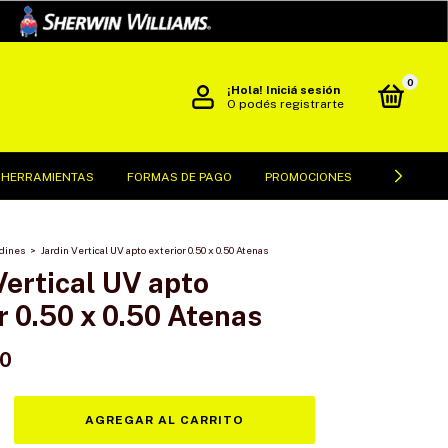
0
¡Hola!
Iniciá sesión
O podés registrarte
 HERRAMIENTAS
FORMAS DE PAGO
PROMOCIONES
POLÍTICAS
rdines
>
Jardin Vertical UV apto exterior 0.50 x 0.50 Atenas
Vertical UV apto
r 0.50 x 0.50 Atenas
00