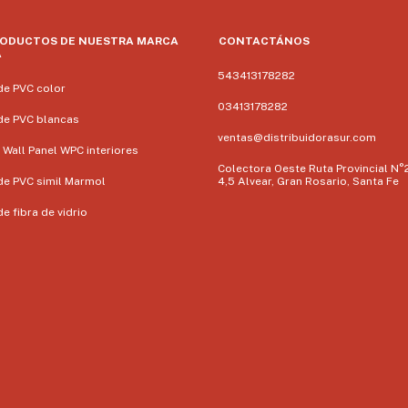
RODUCTOS DE NUESTRA MARCA
CONTACTÁNOS
A
543413178282
de PVC color
03413178282
de PVC blancas
ventas@distribuidorasur.com
 Wall Panel WPC interiores
Colectora Oeste Ruta Provincial N°
de PVC simil Marmol
4,5 Alvear, Gran Rosario, Santa Fe
e fibra de vidrio