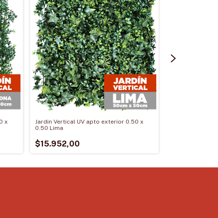
0 x
Jardin Vertical UV apto exterior 0.50 x
Jardin Vertical 
0.50 Lima
0.50 Sevilla
$15.952,00
$14.800,00