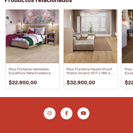
Productos relacionados
Piso Flotante laminado
Piso Flotante Hazen Proof
Piso
Eucafloor New Evidence
Roble Vicario 1217 x 196 x 8
Euca
Moka 1.357 x 292 mm y 7
mm de espesor
Robl
mm de espesor
mm y
$22.900,00
$32.900,00
$2